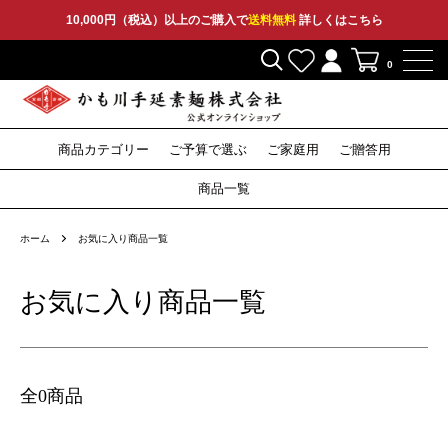
10,000円（税込）以上のご購入で
送料無料
詳しくはこちら
0
商品カテゴリー
ご予算で選ぶ
ご家庭用
ご贈答用
2,000円〜
3,000円〜
5,000円〜
10,000円〜
そうめん
ひやむぎ
そうめん
ひやむぎ
そうめん
ひやむぎ
セット
その他
特産品
セット
その他
セット
その他
そば
つゆ
そば
つゆ
そば
〜1,999円
商品一覧
うどん
うどん
うどん
ホーム
お気に入り商品一覧
お気に入り商品一覧
全
0
商品