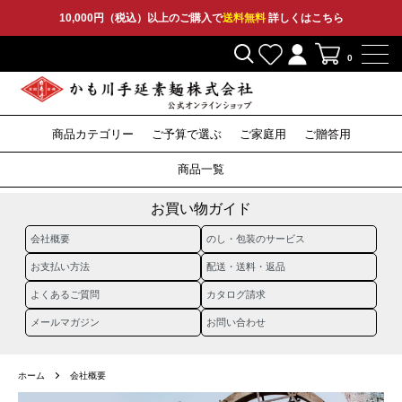
10,000円（税込）以上のご購入で
送料無料
詳しくはこちら
0
商品カテゴリー
ご予算で選ぶ
ご家庭用
ご贈答用
2,000円〜
3,000円〜
5,000円〜
10,000円〜
そうめん
ひやむぎ
そうめん
ひやむぎ
そうめん
ひやむぎ
セット
その他
特産品
セット
その他
セット
その他
そば
つゆ
そば
つゆ
そば
〜1,999円
商品一覧
うどん
うどん
うどん
お買い物ガイド
会社概要
のし・包装のサービス
お支払い方法
配送・送料・返品
よくあるご質問
カタログ請求
メールマガジン
お問い合わせ
ホーム
会社概要