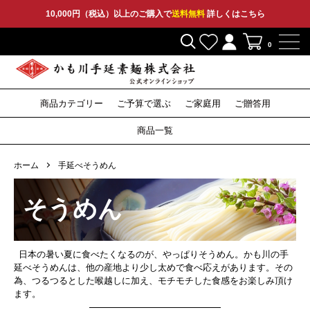
10,000円（税込）以上のご購入で
送料無料
詳しくはこちら
0
商品カテゴリー
ご予算で選ぶ
ご家庭用
ご贈答用
2,000円〜
3,000円〜
5,000円〜
10,000円〜
そうめん
ひやむぎ
そうめん
ひやむぎ
そうめん
ひやむぎ
セット
その他
特産品
セット
その他
セット
その他
そば
つゆ
そば
つゆ
そば
〜1,999円
商品一覧
うどん
うどん
うどん
ホーム
手延べそうめん
そうめん
日本の暑い夏に食べたくなるのが、やっぱりそうめん。かも川の手
延べそうめんは、他の産地より少し太めで食べ応えがあります。その
為、つるつるとした喉越しに加え、モチモチした食感をお楽しみ頂け
ます。