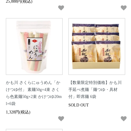
25,888円(税込)
かも川 さくらにゅうめん「か
【数量限定特別価格】かも川
けつゆ付」 素麺50g×4束 さく
手延べ煮麺「麺つゆ・具材
ら色素麺50g×2束 かけつゆ20m
付」即席麺 6袋
l×6袋
SOLD OUT
1,328円(税込)