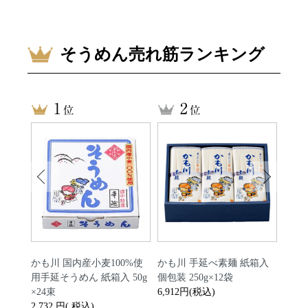
そうめん売れ筋ランキング
 50g
かも川 国内産小麦100%使
かも川 手延べ素麺 紙箱入
かも
用手延そうめん 紙箱入 50g
個包装 250g×12袋
入 50
×24束
6,912円(税込)
3,18
2,732 円( 税込)