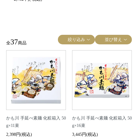
絞り込み
並び替え
37
全
商品
かも川 手延べ素麺 化粧箱入 50
かも川 手延べ素麺 化粧箱入 50
g×11束
g×16束
2,398円(税込)
3,445円(税込)