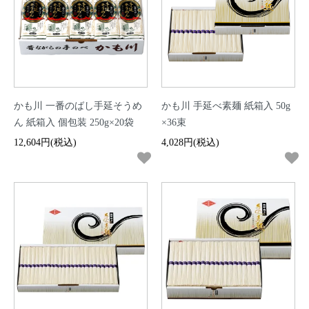
かも川 一番のばし手延そうめ
かも川 手延べ素麺 紙箱入 50g
ん 紙箱入 個包装 250g×20袋
×36束
12,604円(税込)
4,028円(税込)