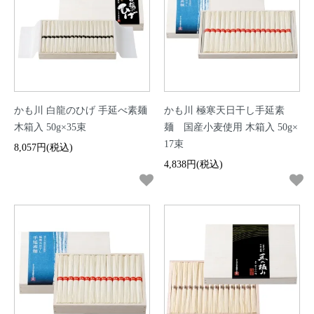
かも川 白龍のひげ 手延べ素麺
かも川 極寒天日干し手延素
木箱入 50g×35束
麺 国産小麦使用 木箱入 50g×
17束
8,057円(税込)
4,838円(税込)