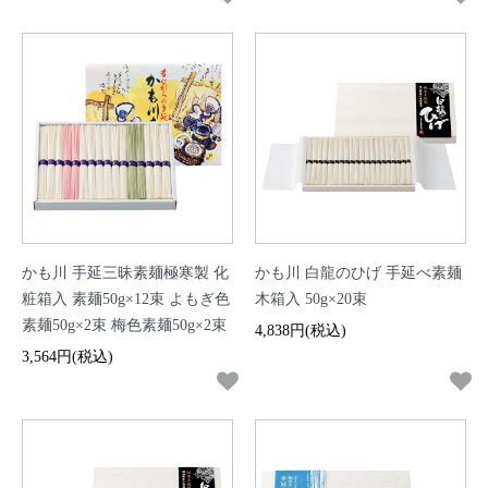
かも川 手延三昧素麺極寒製 化
かも川 白龍のひげ 手延べ素麺
粧箱入 素麺50g×12束 よもぎ色
木箱入 50g×20束
素麺50g×2束 梅色素麺50g×2束
4,838円(税込)
3,564円(税込)