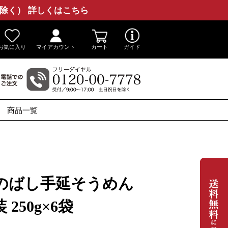
除く） 詳しくはこちら
お気に入り
マイアカウント
カート
ガイド
商品一覧
番のばし手延そうめん
250g×6袋