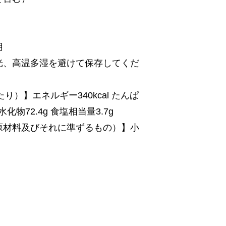
月
光、高温多湿を避けて保存してくだ
り）】エネルギー340kcal たんぱ
炭水化物72.4g 食塩相当量3.7g
原材料及びそれに準ずるもの）】小