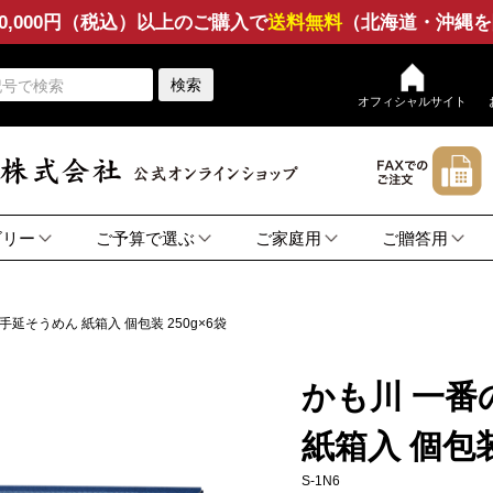
0,000円（税込）以上のご購入で
送料無料
（北海道・沖縄を
検索
オフィシャルサイト
ゴリー
ご予算で選ぶ
ご家庭用
ご贈答用
ん
ぎ
ト
他
品
2,000円〜
3,000円〜
5,000円〜
10,000円〜
そうめん
ひやむぎ
セット
その他
そば
つゆ
そうめん
ひやむぎ
セット
その他
そば
ん
〜1,999円
うどん
うどん
延そうめん 紙箱入 個包装 250g×6袋
かも川 一
紙箱入 個包装 
S-1N6