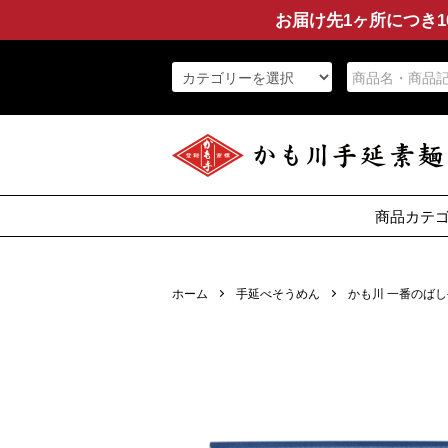
お届け先1ヶ所につき1
商品カテ
そうめ
ひやむ
セッ
その
特産
そば
つゆ
うど
ホーム
手延べそうめん
かも川 一番のばし手