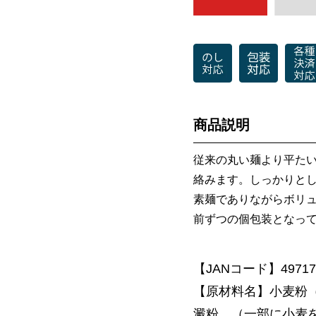
商品説明
従来の丸い麺より平た
絡みます。しっかりと
素麺でありながらボリュ
前ずつの個包装となっ
【JANコード】497178
【原材料名】小麦粉
澱粉、（一部に小麦