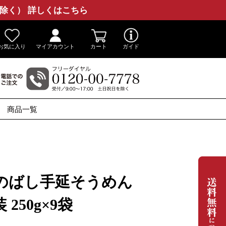
除く） 詳しくはこちら
お気に入り
マイアカウント
カート
ガイド
商品一覧
番のばし手延そうめん
250g×9袋