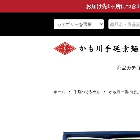
お届け先1ヶ所につき1
商品カテ
そうめ
ひやむ
セッ
その
特産
そば
つゆ
うど
ホーム
手延べそうめん
かも川 一番のばし手