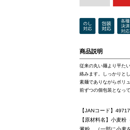
商品説明
従来の丸い麺より平た
絡みます。しっかりと
素麺でありながらボリュ
前ずつの個包装となっ
【JANコード】497178
【原材料名】小麦粉
澱粉、（一部に小麦