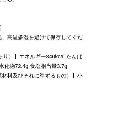
月
光、高温多湿を避けて保存してくだ
り）】エネルギー340kcal たんぱ
炭水化物72.4g 食塩相当量3.7g
原材料及びそれに準ずるもの）】小