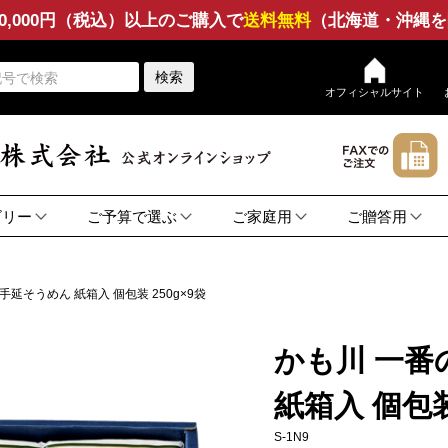
0,000円（税込）以上のご購入で
送料無料
（北海道・沖縄を
検索
オフィシャルサイト
ゴリー
ご予算で選ぶ
ご家庭用
ご贈答用
ん
ぎ
ト
他
品
2,000円〜
3,000円〜
5,000円〜
10,000円〜
そうめん
ひやむぎ
セット
その他
そば
つゆ
そうめん
ひやむぎ
セット
その他
そば
ん
〜1,999円
うどん
うどん
延そうめん 紙箱入 個包装 250g×9袋
かも川 一
紙箱入 個包装 
S-1N9