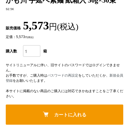
かも川 手延べ素麺 紙箱入 50g×50束
S2.5K
5,573
円(税込)
販売価格
定価：5,573
円(税込)
購入数
箱
サイトリニューアルに伴い、旧サイトのパスワードではログインできませ
ん。
お手数ですが、ご購入時は
パスワードの再設定
をしていただくか、
新規会員
登録
をお願いいたします。
本サイトに掲載のない商品のご購入には対応できかねますことをご了承くだ
さい。
カートに入れる