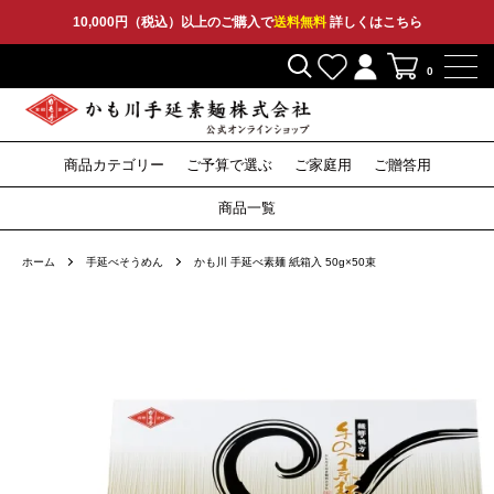
10,000円（税込）以上のご購入で
送料無料
詳しくはこちら
0
商品カテゴリー
ご予算で選ぶ
ご家庭用
ご贈答用
2,000円〜
3,000円〜
5,000円〜
10,000円〜
そうめん
ひやむぎ
そうめん
ひやむぎ
そうめん
ひやむぎ
セット
その他
特産品
セット
その他
セット
その他
そば
つゆ
そば
つゆ
そば
〜1,999円
商品一覧
うどん
うどん
うどん
ホーム
手延べそうめん
かも川 手延べ素麺 紙箱入 50g×50束