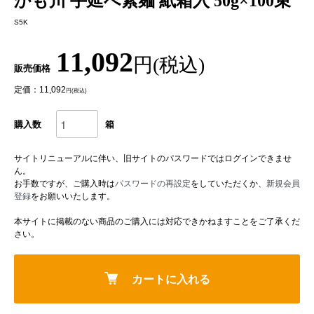
かも川 手延べ素麺 紙箱入 50g×100束
S5K
11,092
円(税込)
販売価格
定価：11,092
円(税込)
購入数
箱
サイトリニューアルに伴い、旧サイトのパスワードではログインできませ
ん。
お手数ですが、ご購入時は
パスワードの再設定
をしていただくか、
新規会員
登録
をお願いいたします。
本サイトに掲載のない商品のご購入には対応できかねますことをご了承くだ
さい。
カートに入れる