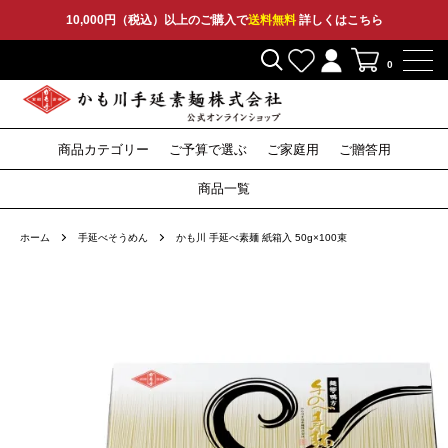
10,000円（税込）以上のご購入で
送料無料
詳しくはこちら
0
商品カテゴリー
ご予算で選ぶ
ご家庭用
ご贈答用
2,000円〜
3,000円〜
5,000円〜
10,000円〜
そうめん
ひやむぎ
そうめん
ひやむぎ
そうめん
ひやむぎ
セット
その他
特産品
セット
その他
セット
その他
そば
つゆ
そば
つゆ
そば
〜1,999円
商品一覧
うどん
うどん
うどん
ホーム
手延べそうめん
かも川 手延べ素麺 紙箱入 50g×100束