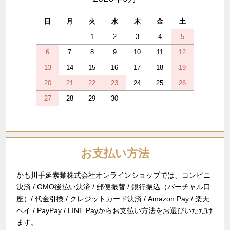
日
月
火
水
木
金
土
1
2
3
4
5
6
7
8
9
10
11
12
13
14
15
16
17
18
19
20
21
22
23
24
25
26
27
28
29
30
お支払い方法
かも川手延素麺株式会社オンラインショップでは、コンビニ
決済 / GMO後払い決済 / 郵便振替 / 銀行振込（バーチャル口
座）/ 代金引換 / クレジットカード決済 / Amazon Pay / 楽天
ペイ / PayPay / LINE Payからお支払い方法をお選びいただけ
ます。