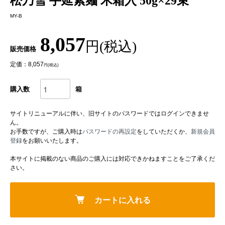
松乃雪 手延素麺 木箱入 50g×29束
MY-B
8,057
円(税込)
販売価格
定価：8,057
円(税込)
購入数
箱
サイトリニューアルに伴い、旧サイトのパスワードではログインできませ
ん。
お手数ですが、ご購入時は
パスワードの再設定
をしていただくか、
新規会員
登録
をお願いいたします。
本サイトに掲載のない商品のご購入には対応できかねますことをご了承くだ
さい。
カートに入れる