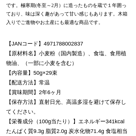
です。極寒期(冬至～2月）に造ったものを蔵で１年囲っ
ており、味は深く趣があって甘い感じもあります。木箱
入りでご進物やお土産にも最適な商品です。
【JANコード】4971788002837
【原材料名】小麦粉（国内製造）、食塩、食用植
物油、（一部に小麦を含む）
【内容量】50g×29束
【配送方法】常温
【賞味期間】2年6ヶ月
【保存方法】直射日光、高温多湿を避けて保存し
てください。
【栄養成分（100g当たり）】エネルギー341kcal
たんぱく質9.3g 脂質2.0g 炭水化物71.4g 食塩相当