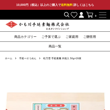
10,000円（税込）以上のご購入で
送料無料
詳しくはこちら
0
商品カテゴリー
ご予算で選ぶ
ご家庭用
ご贈答用
2,000円〜
3,000円〜
5,000円〜
10,000円〜
そうめん
ひやむぎ
そうめん
ひやむぎ
そうめん
ひやむぎ
セット
その他
特産品
セット
その他
セット
その他
そば
つゆ
そば
つゆ
そば
〜1,999円
商品一覧
うどん
うどん
うどん
ホーム
手延べそうめん
松乃雪 手延素麺 木箱入 50g×29束