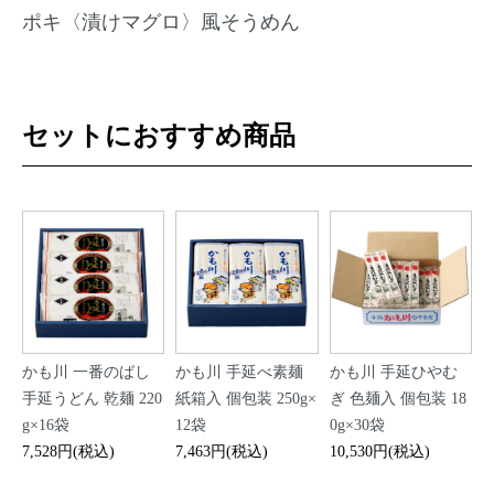
ポキ〈漬けマグロ〉風そうめん
セットにおすすめ商品
かも川 一番のばし
かも川 手延べ素麺
かも川 手延ひやむ
手延うどん 乾麺 220
紙箱入 個包装 250g×
ぎ 色麺入 個包装 18
g×16袋
12袋
0g×30袋
7,528円(税込)
7,463円(税込)
10,530円(税込)