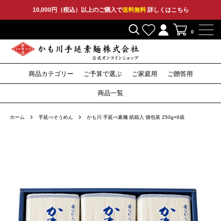
10,000円（税込）以上のご購入で
送料無料
詳しくはこちら
0
商品カテゴリー
ご予算で選ぶ
ご家庭用
ご贈答用
2,000円〜
3,000円〜
5,000円〜
10,000円〜
そうめん
ひやむぎ
そうめん
ひやむぎ
そうめん
ひやむぎ
セット
その他
特産品
セット
その他
セット
その他
そば
つゆ
そば
つゆ
そば
〜1,999円
商品一覧
うどん
うどん
うどん
ホーム
手延べそうめん
かも川 手延べ素麺 紙箱入 個包装 250g×6袋