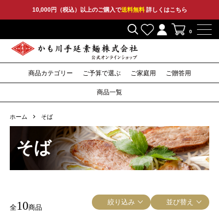
10,000円（税込）以上のご購入で
送料無料
詳しくはこちら
0
商品カテゴリー
ご予算で選ぶ
ご家庭用
ご贈答用
2,000円〜
3,000円〜
5,000円〜
10,000円〜
そうめん
ひやむぎ
そうめん
ひやむぎ
そうめん
ひやむぎ
セット
その他
特産品
セット
その他
セット
その他
そば
つゆ
そば
つゆ
そば
〜1,999円
商品一覧
うどん
うどん
うどん
ホーム
そば
そば
絞り込み
並び替え
10
全
商品