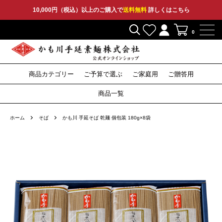
10,000円（税込）以上のご購入で
送料無料
詳しくはこちら
0
商品カテゴリー
ご予算で選ぶ
ご家庭用
ご贈答用
2,000円〜
3,000円〜
5,000円〜
10,000円〜
そうめん
ひやむぎ
そうめん
ひやむぎ
そうめん
ひやむぎ
セット
その他
特産品
セット
その他
セット
その他
そば
つゆ
そば
つゆ
そば
〜1,999円
商品一覧
うどん
うどん
うどん
ホーム
そば
かも川 手延そば 乾麺 個包装 180g×8袋