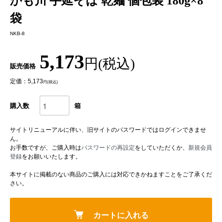
かも川 手延そば 乾麺 個包装 180g×8
袋
NKB-8
5,173
円(税込)
販売価格
定価：5,173
円(税込)
購入数
箱
サイトリニューアルに伴い、旧サイトのパスワードではログインできませ
ん。
お手数ですが、ご購入時は
パスワードの再設定
をしていただくか、
新規会員
登録
をお願いいたします。
本サイトに掲載のない商品のご購入には対応できかねますことをご了承くだ
さい。
カートに入れる