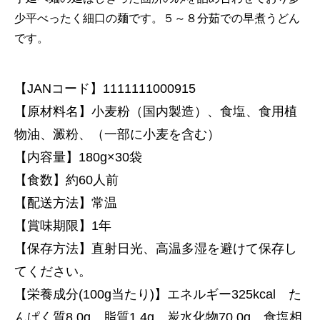
少平べったく細口の麺です。５～８分茹での早煮うどん
です。
【JANコード】1111111000915
【原材料名】小麦粉（国内製造）、食塩、食用植
物油、澱粉、（一部に小麦を含む）
【内容量】180g×30袋
【食数】約60人前
【配送方法】常温
【賞味期限】1年
【保存方法】直射日光、高温多湿を避けて保存し
てください。
【栄養成分(100g当たり)】エネルギー325kcal た
んぱく質8.0g 脂質1.4g 炭水化物70.0g 食塩相