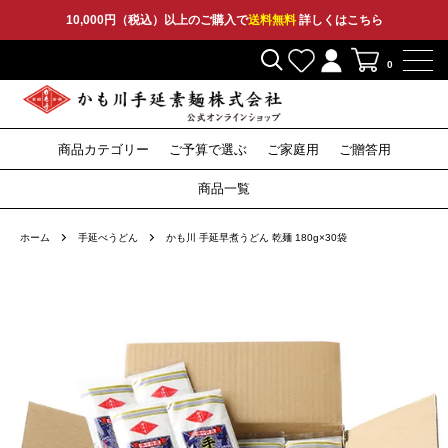
10,000円（税込）以上のご購入で
送料無料
詳しくはこちら
0
商品カテゴリー
ご予算で選ぶ
ご家庭用
ご贈答用
2,000円〜
3,000円〜
5,000円〜
10,000円〜
そうめん
ひやむぎ
そうめん
ひやむぎ
そうめん
ひやむぎ
セット
その他
特産品
セット
その他
セット
その他
そば
つゆ
そば
つゆ
そば
〜1,999円
商品一覧
うどん
うどん
うどん
ホーム
手延べうどん
かも川 手延早煮うどん 乾麺 180g×30袋